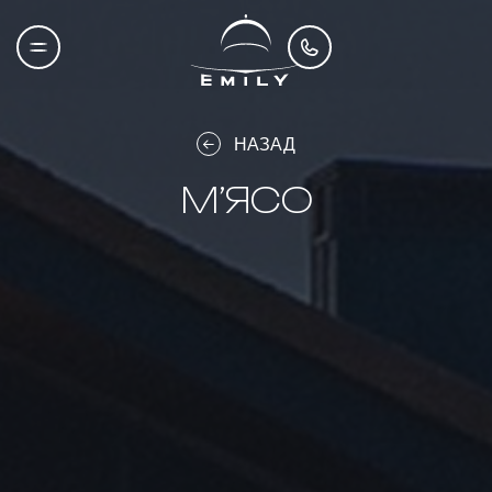
НАЗАД
М’ЯСО